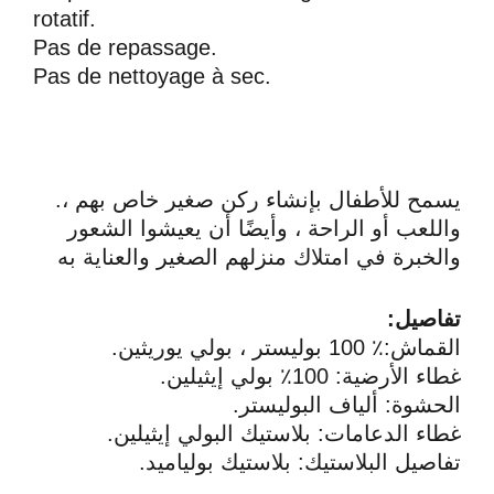
rotatif.
Pas de repassage.
Pas de nettoyage à sec.
.يسمح للأطفال بإنشاء ركن صغير خاص بهم ،
واللعب أو الراحة ، وأيضًا أن يعيشوا الشعور
والخبرة في امتلاك منزلهم الصغير والعناية به
:تفاصيل
.القماش:٪ 100 بوليستر ، بولي يوريثين
.غطاء الأرضية: 100٪ بولي إيثيلين
.الحشوة: ألياف البوليستر
.غطاء الدعامات: بلاستيك البولي إيثيلين
.تفاصيل البلاستيك: بلاستيك بولياميد