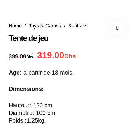
Home
/
Toys & Games
/
3 - 4 ans
Tente de jeu
319.00
Le prix initial était : 399.00Dhs.
Le prix actuel est : 
Dhs
399.00
Dhs
Age:
à partir de 18 mois.
Dimensions:
Hauteur: 120 cm
Diamètre: 100 cm
Poids :1.25kg.