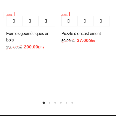
-20%
-26%
Formes géométriques en
Puzzle d’encastrement
bois
37.00
Le prix initial était 
Le prix act
50.00
Dhs
Dhs
200.00
Le prix initial était : 250.00Dhs.
Le prix actuel est : 200.00Dhs.
250.00
Dhs
Dhs