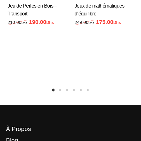
Jeu de Perles en Bois –
Jeux de mathématiques
Transport –
d’équilibre
190.00
175.00
Le prix initial était : 210.00Dhs.
Le prix actuel est : 190.00Dhs.
Le prix initial était
Le prix 
210.00
249.00
Dhs
Dhs
Dhs
Dhs
À Propos
Blog