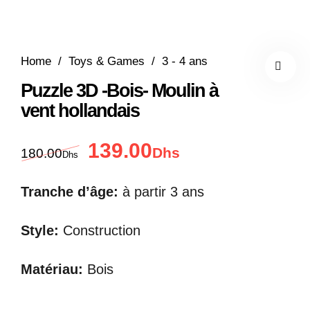
Home
/
Toys & Games
/
3 - 4 ans
Puzzle 3D -Bois- Moulin à
vent hollandais
139.00
Le prix initial était : 180.00Dhs.
Le prix actuel est : 
Dhs
180.00
Dhs
Tranche d’âge:
à partir 3
ans
Style:
Construction
Matériau:
Bois