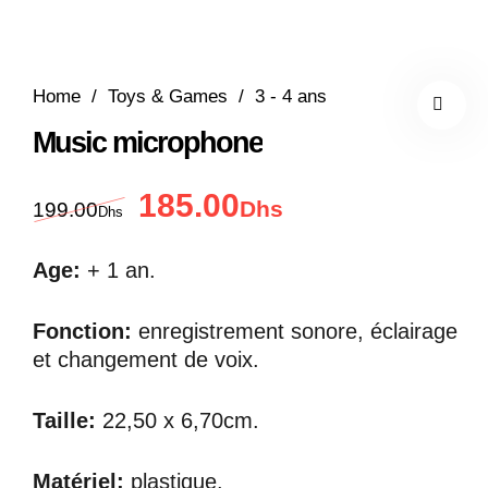
Home
/
Toys & Games
/
3 - 4 ans
Music microphone
185.00
Le prix initial était : 199.00Dhs.
Le prix actuel est : 
Dhs
199.00
Dhs
Age:
+ 1 an.
Fonction:
enregistrement sonore, éclairage
et changement de voix.
Taille:
22,50 x 6,70cm.
Matériel:
plastique.