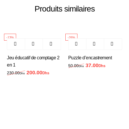
Produits similaires
-13%
-26%
Jeu éducatif de comptage 2
Puzzle d’encastrement
en 1
37.00
Le prix initial était 
Le prix act
50.00
Dhs
Dhs
200.00
Le prix initial était : 230.00Dhs.
Le prix actuel est : 200.00Dhs.
230.00
Dhs
Dhs