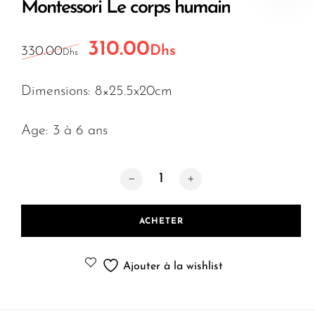
Montessori Le corps humain
310.00
Le prix initial était : 330.00Dhs.
Le prix actuel est : 310
Dhs
330.00
Dhs
Dimensions: 8×25.5x20cm
Age: 3 à 6 ans
quantité de Montessori Le corps huma
ACHETER
Ajouter à la wishlist