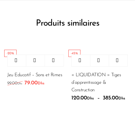
Produits similaires
-20%
-45%
Jeu Educatif – Sons et Rimes
« LIQUIDATION » Tiges
d’apprentissage &
79.00
Le prix initial était : 99.00Dhs.
Le prix actuel est : 79.00Dhs.
99.00
Dhs
Dhs
Construction
120.00
385.00
Plag
–
Dhs
Dhs