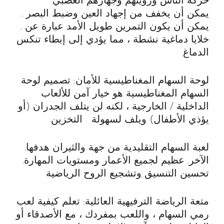
حركة الناس ورؤيتهم وجهازهم العصبي
. يمكن أن يخفف من إجهاد العين وضبط البصر
. يمكن أن يكون التمرين طويل الأمد عبارة عن
خلايا دماغية نشطة ، مما يؤدي إلى إبطاء تنكس
الدماغ
لوحة السهام المغناطيسية للأمان: تصميم لوحة
السهام المغناطيسية هو خيار آمن للألعاب
الداخلية / الخارجية ، لكنه لن يتلف الجدران (أو
يؤذي الأطفال) ويلف لسهولة التخزين
.لعبة السهام التقليدية من جهة والثيران هدفها
الآخر. عظيم لجميع الأعمار ومستويات المهارة.
تحسين التنسيق وتشجيع الروح الرياضية
متعة الرياضة الترفيهية العائلية: تعلم كيفية لعب
رمي السهام ، واللعب بمفردك ، مع الأصدقاء أو