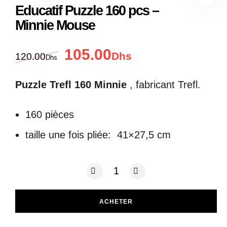
Educatif Puzzle 160 pcs –
Minnie Mouse
105.00
Le prix initial était : 120.00Dhs.
Le prix actuel est : 
Dhs
120.00
Dhs
Puzzle Trefl 160 Minnie
, fabricant Trefl.
160 pièces
taille une fois pliée: 41×27,5 cm
quantité de Educatif Puzzle 160 pcs -
ACHETER