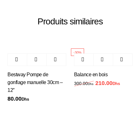
Produits similaires
-30%
Bestway Pompe de
Balance en bois
gonflage manuelle 30cm –
210.00
Le prix initial était
Le prix 
300.00
Dhs
Dhs
12″
80.00
Dhs