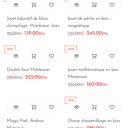
Jouet éducatif de blocs
Jouet de pêche en bois –
d’empilage- Montessori- bois
magnétique
139.00
245.00
Le prix initial était : 185.00Dhs.
Le prix actuel est : 139.00Dhs.
Le prix initial était
Le prix a
185.00
330.00
Dhs
Dhs
Dhs
Dhs
-25%
-30%
Double face Montessori
Jouet mathématique en bois
Montessori
225.00
Le prix initial était : 299.00Dhs.
Le prix actuel est : 225.00Dhs.
299.00
Dhs
Dhs
160.00
Le prix initial était
Le prix a
230.00
Dhs
Dhs
-10%
Magic Pad -Ardoise
Chaise d’assemblage en bois
Magique