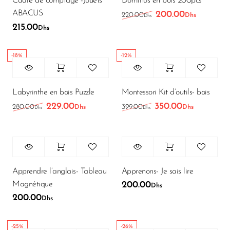
Cadre de comptage -Jouets
Dominos en bois 200pcs
ABACUS
200.00
Le prix initial était
Le prix a
220.00
Dhs
Dhs
215.00
Dhs
-18%
-12%
Labyrinthe en bois Puzzle
Montessori Kit d’outils- bois
229.00
350.00
Le prix initial était : 280.00Dhs.
Le prix actuel est : 229.00Dhs.
Le prix initial était
Le prix a
280.00
399.00
Dhs
Dhs
Dhs
Dhs
Apprendre l’anglais- Tableau
Apprenons- Je sais lire
Magnétique
200.00
Dhs
200.00
Dhs
-25%
-26%