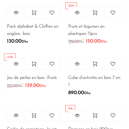
-25%
Pack alphabet & Chiffres en
Fruits et légumes en
anglais- bois
plastiques 15pcs
130.00
150.00
Le prix initial était 
Le prix ac
199.00
Dhs
Dhs
Dhs
-34%
Jeu de perles en bois -Fruits
Cube d’activités en bois 7 en
1
139.00
Le prix initial était : 210.00Dhs.
Le prix actuel est : 139.00Dhs.
210.00
Dhs
Dhs
890.00
Dhs
-9%